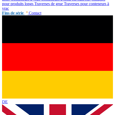
pour produits longs
Traverses de grue
Traverses pour conteneurs à
vrac
Fins de série
Contact
DE