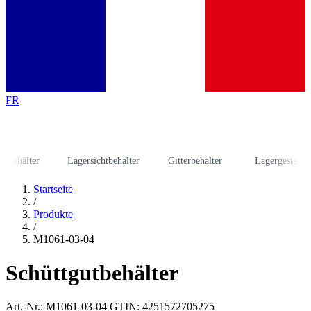
FR
hälter
Lagersichtbehälter
Gitterbehälter
Lagergestell
Startseite
/
Produkte
/
M1061-03-04
Schüttgutbehälter
Art.-Nr.: M1061-03-04
GTIN: 4251572705275