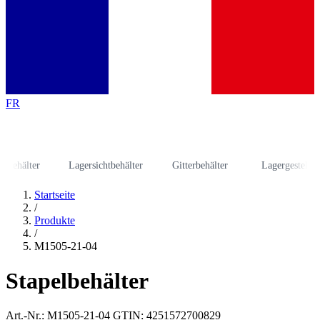
FR
hälter
Lagersichtbehälter
Gitterbehälter
Lagergestell
Startseite
/
Produkte
/
M1505-21-04
Stapelbehälter
Art.-Nr.: M1505-21-04
GTIN: 4251572700829