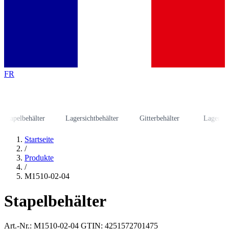
FR
apelbehälter
Lagersichtbehälter
Gitterbehälter
Lagergestell
Startseite
/
Produkte
/
M1510-02-04
Stapelbehälter
Art.-Nr.: M1510-02-04
GTIN: 4251572701475