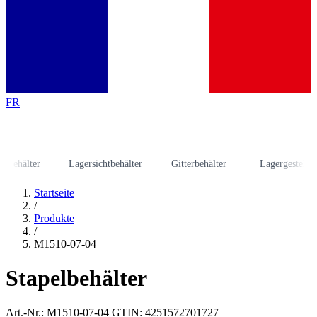
FR
hälter
Lagersichtbehälter
Gitterbehälter
Lagergestell
Startseite
/
Produkte
/
M1510-07-04
Stapelbehälter
Art.-Nr.: M1510-07-04
GTIN: 4251572701727