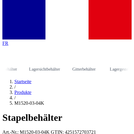
FR
hälter
Lagersichtbehälter
Gitterbehälter
Lagergestell
Startseite
/
Produkte
/
M1520-03-04K
Stapelbehälter
Art.-Nr.: M1520-03-04K
GTIN: 4251572703721