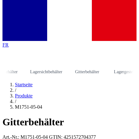
FR
hälter
Lagersichtbehälter
Gitterbehälter
Lagergestell
Startseite
/
Produkte
/
M1751-05-04
Gitterbehälter
Art.-Nr.: M1751-05-04
GTIN: 4251572704377