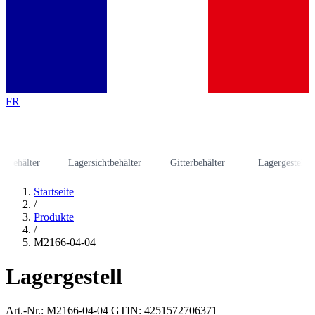
FR
hälter
Lagersichtbehälter
Gitterbehälter
Lagergestell
Startseite
/
Produkte
/
M2166-04-04
Lagergestell
Art.-Nr.: M2166-04-04
GTIN: 4251572706371