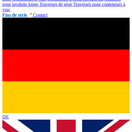
pour produits longs
Traverses de grue
Traverses pour conteneurs à
vrac
Fins de série
Contact
DE