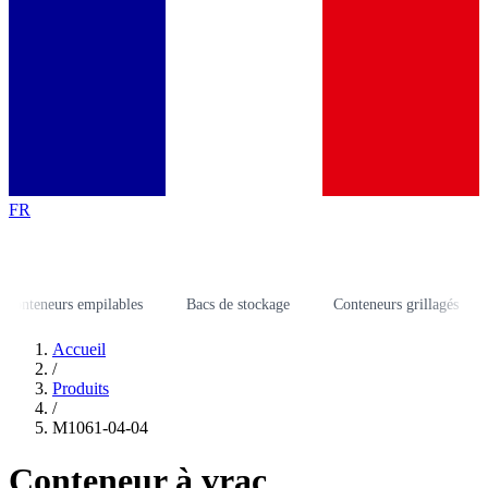
FR
teneurs empilables
Bacs de stockage
Conteneurs grillagés
Ra
Accueil
/
Produits
/
M1061-04-04
Conteneur à vrac